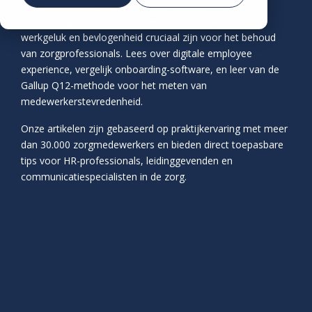
Voorkom vroegtijdige uitstroom in de zorg
Ontdek hoe je exitgesprekken optimaal inzet, welke
Community
Community
onboarding-fouten je moet vermijden, en waarom
Demo
werkgeluk en bevlogenheid cruciaal zijn voor het behoud
aanvragen
van zorgprofessionals. Lees over digitale employee
experience, vergelijk onboarding-software, en leer van de
Gallup Q12-methode voor het meten van
medewerkerstevredenheid.
Onze artikelen zijn gebaseerd op praktijkervaring met meer
dan 30.000 zorgmedewerkers en bieden direct toepasbare
tips voor HR-professionals, leidinggevenden en
communicatiespecialisten in de zorg.