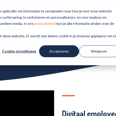
Op zoek naar kennis? Download hier onze whitepapers!
n gebruikt om informatie te verzamelen over hoe je met onze website
 surfervaring te verbeteren en personaliseren, en voor analyse en
Kennis
Over ons
 andere media. In ons
privacybeleid
kun je alle informatie vinden over de
aan deze website. Er wordt een kleine cookie in je browser geplaatst om t
Sibi is er voor...
Software voor offboarding
Whitepapers
Team
Haal het goud op en creëer ambassadeurs
Gebruik kennis in jouw organisatie
Welke knappe koppen werken bij Sibi
Cookie-instellingen
Accepteren
Weigeren
Software voor engagement
Verpleging, Verzorging en Thuiszorg
Workshops
Werken bij Sibi
Bereik zorgprofessionals écht
Aan de slag met de perfecte employee experience
Help ons mee, maak ook impact voor de zorg
Geestelijke gezondheidszorg
Ziekenhuiszorg
Gehandicaptenzorg
Digitaal employe