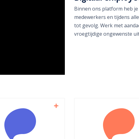
Binnen ons platform heb je
medewerkers en tijdens all
tot gevolg. Werk met aand
vroegtijdige ongewenste ui
municeer met collega’s
Stuur (automa
n leg verbinding tussen
gepersonaliseerde ber
professionals. Deel
naar medewerkers e