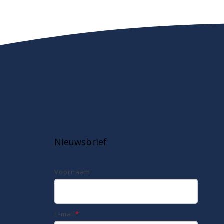
Nieuwsbrief
Voornaam
E-mail
*