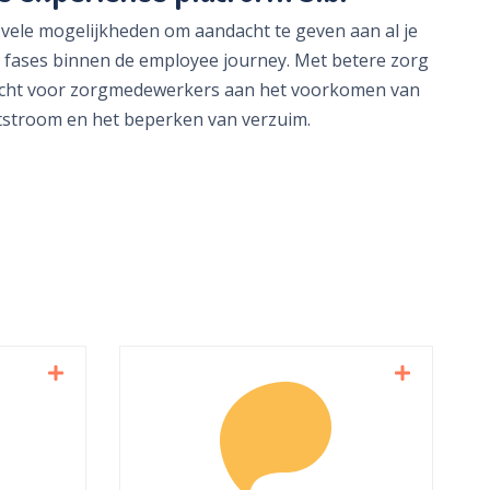
 vele mogelijkheden om aandacht te geven aan al je
e fases binnen de employee journey. Met betere zorg
acht voor zorgmedewerkers aan het voorkomen van
tstroom en het beperken van verzuim.
Demo aanvragen
tisch)
Gaat een medewerker uit
ichten
dienst? Verzaak dan niet,
n geef
neem op een positieve en