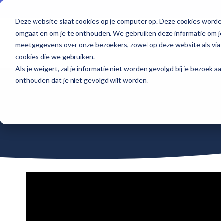
Skip
to
Deze website slaat cookies op je computer op. Deze cookies worde
the
main
omgaat en om je te onthouden. We gebruiken deze informatie om je
content.
Oplossingen
Voor wie
meetgegevens over onze bezoekers, zowel op deze website als via
cookies die we gebruiken.
Als je weigert, zal je informatie niet worden gevolgd bij je bezoek 
Software voor onboarding
Communicatie professional
Events
Waarom Sibi
onthouden dat je niet gevolgd wilt worden.
De beste onboarding begint hier
Bereik zorgprofessionals met aandacht
Kom langs en leer van elkaar
De zorg nu en in de toekomst beschikbaar houden
Sociaal intranet
HR professional
Blogs
Cases
Hét intranet, specifiek voor de zorg
Op naar de beste employee experience
Interessante kennis over het behoud van medewerkers
Succesverhalen van onze klanten
Software voor een modern MTO
ICT professional
Voortdurend inzicht in tevredenheid
Veilig en vertrouwd innovatie toepassen
Recruiter
Voorkom vroegtijdige uitstroom in de zorg