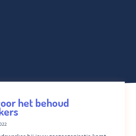
Demo aanvragen
voor het behoud
kers
2022