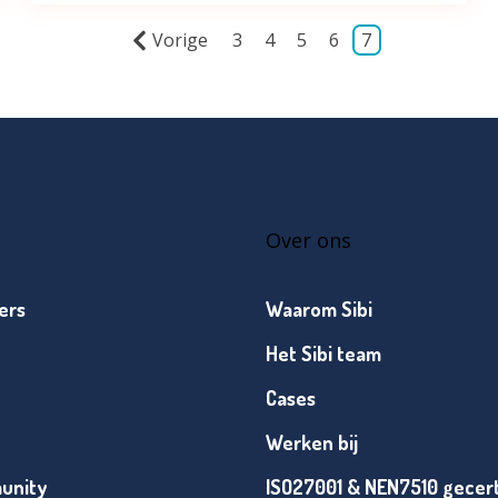
Vorige
3
4
5
6
7
Over ons
ers
Waarom Sibi
Het Sibi team
Cases
Werken bij
unity
ISO27001 & NEN7510 gecert