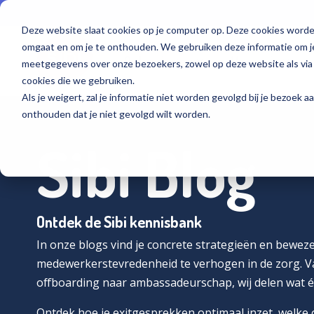
Skip
to
Deze website slaat cookies op je computer op. Deze cookies worde
the
main
omgaat en om je te onthouden. We gebruiken deze informatie om je
content.
Oplossingen
Voor wie
meetgegevens over onze bezoekers, zowel op deze website als via
cookies die we gebruiken.
Als je weigert, zal je informatie niet worden gevolgd bij je bezoek 
Software voor onboarding
Communicatie professional
Events
Waarom Sibi
onthouden dat je niet gevolgd wilt worden.
De beste onboarding begint hier
Bereik zorgprofessionals met aandacht
Kom langs en leer van elkaar
De zorg nu en in de toekomst beschikbaar houden
Sibi Blog
Sociaal intranet
HR professional
Blogs
Cases
Hét intranet, specifiek voor de zorg
Op naar de beste employee experience
Interessante kennis over het behoud van medewerkers
Succesverhalen van onze klanten
Ontdek de Sibi kennisbank
Software voor een modern MTO
ICT professional
Voortdurend inzicht in tevredenheid
Veilig en vertrouwd innovatie toepassen
In onze blogs vind je concrete strategieën en bewe
medewerkerstevredenheid te verhogen in de zorg. Va
Recruiter
offboarding naar ambassadeurschap, wij delen wat é
Voorkom vroegtijdige uitstroom in de zorg
Ontdek hoe je exitgesprekken optimaal inzet, welke