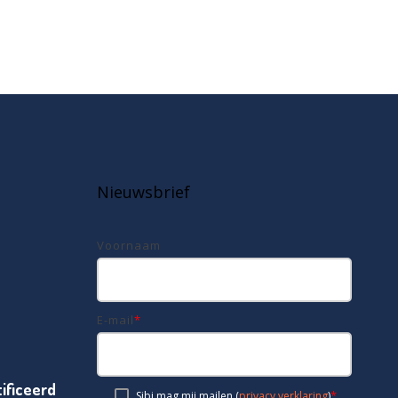
Nieuwsbrief
Voornaam
E-mail
*
ificeerd
*
Sibi mag mij mailen (
privacy verklaring
)