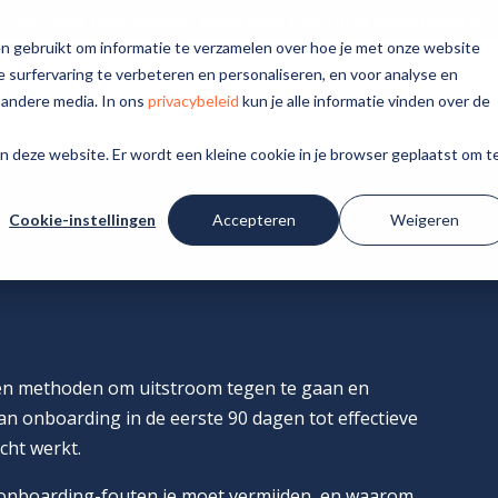
Op zoek naar kennis? Download hier onze whitepapers!
n gebruikt om informatie te verzamelen over hoe je met onze website
 surfervaring te verbeteren en personaliseren, en voor analyse en
Kennis
Over ons
 andere media. In ons
privacybeleid
kun je alle informatie vinden over de
aan deze website. Er wordt een kleine cookie in je browser geplaatst om t
Sibi is er voor...
Software voor offboarding
Whitepapers
Team
Haal het goud op en creëer ambassadeurs
Gebruik kennis in jouw organisatie
Welke knappe koppen werken bij Sibi
Cookie-instellingen
Accepteren
Weigeren
Software voor engagement
Verpleging, Verzorging en Thuiszorg
Workshops
Werken bij Sibi
Bereik zorgprofessionals écht
Aan de slag met de perfecte employee experience
Help ons mee, maak ook impact voor de zorg
Geestelijke gezondheidszorg
Ziekenhuiszorg
zen methoden om uitstroom tegen te gaan en
n onboarding in de eerste 90 dagen tot effectieve
Gehandicaptenzorg
cht werkt.
 onboarding-fouten je moet vermijden, en waarom