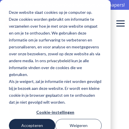
Skip
Op zoek naar kennis? Download hier onze whitepapers!
to
Deze website slaat cookies op je computer op.
the
Deze cookies worden gebruikt om informatie te
main
To
content.
verzamelen over hoe je met onze website omgaat
Me
en om je te onthouden. We gebruiken deze
Meepraten
Aan de slag
Meepraten
informatie om je surfervaring te verbeteren en
Sibi is er voor...
Software voor onboarding
Communicatie professional
Events
Waarom Sibi
Software voor offboarding
Whitepapers
Team
Nieuwsberichten
over
met
over
personaliseren, en voor analyse en meetgegevens
over onze bezoekers, zowel op deze website als via
software
software
software
De beste onboarding begint hier
Bereik zorgprofessionals met aandacht
Kom langs en leer van elkaar
De zorg nu en in de toekomst beschikbaar houden
Haal het goud op en creëer ambassadeurs
Gebruik kennis in jouw organisatie
Welke knappe koppen werken bij Sibi
Sibi in het nieuws
Verpleging, Verzorging en Thuisz
andere media. In ons
privacybeleid
kun je alle
voor de
voor
voor de
informatie vinden over de cookies die we
perfecte
behoud?
perfecte
Sociaal intranet
HR professional
Blogs
Cases
Software voor engagement
Workshops
Werken bij Sibi
2 MIN READ
Geestelijke gezondheidszorg
gebruiken.
employee
employee
Vergrijzing in het
Als je weigert, zal je informatie niet worden gevolgd
experience?
experience?
Hét intranet, specifiek voor de zorg
Op naar de beste employee experience
Interessante kennis over het behoud van medewerkers
Succesverhalen van onze klanten
Bereik zorgprofessionals écht
Aan de slag met de perfecte employee experience
Help ons mee, maak ook impact voor de zorg
bij je bezoek aan deze website. Er wordt een kleine
Ziekenhuiszorg
kwadraat
cookie in je browser geplaatst om te onthouden
Software voor een modern MTO
ICT professional
dat je niet gevolgd wilt worden.
Gehandicaptenzorg
Lennard Veldwijk
:
12 januari 2022
Voortdurend inzicht in tevredenheid
Veilig en vertrouwd innovatie toepassen
Cookie-instellingen
GA NAAR DE
GA NAAR DE
SIBI
SIBI
Accepteren
Weigeren
Recruiter
COMMUNITY
COMMUNITY