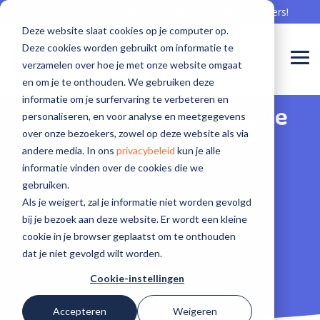
Skip
Op zoek naar kennis? Download hier onze whitepapers!
to
Deze website slaat cookies op je computer op.
the
main
Deze cookies worden gebruikt om informatie te
content.
Togg
verzamelen over hoe je met onze website omgaat
Men
en om je te onthouden. We gebruiken deze
Meepraten
Aan de
Meepraten
informatie om je surfervaring te verbeteren en
Sibi is er voor...
Software voor onboarding
Communicatie professional
Events
Waarom Sibi
Software voor offboarding
Whitepapers
Team
Nieuwsberichten
Software voor de interne
over
slag met
over
personaliseren, en voor analyse en meetgegevens
communicatie van
De beste onboarding begint hier
Bereik zorgprofessionals met aandacht
Kom langs en leer van elkaar
De zorg nu en in de toekomst beschikbaar houden
Haal het goud op en creëer ambassadeurs
Gebruik kennis in jouw organisatie
Welke knappe koppen werken bij Sibi
Sibi in het nieuws
over onze bezoekers, zowel op deze website als via
software
software
software
Verpleging, Verzorging en Thuiszorg
andere media. In ons
privacybeleid
kun je alle
voor de
voor
voor de
zorgprofessionals
Sociaal intranet
HR professional
Blogs
Cases
Software voor engagement
Workshops
Werken bij Sibi
informatie vinden over de cookies die we
perfecte
behoud?
perfecte
Geestelijke gezondheidszorg
gebruiken.
employee
employee
Hét intranet, specifiek voor de zorg
Op naar de beste employee experience
Interessante kennis over het behoud van medewerkers
Succesverhalen van onze klanten
Bereik zorgprofessionals écht
Aan de slag met de perfecte employee experience
Help ons mee, maak ook impact voor de zorg
Als je weigert, zal je informatie niet worden gevolgd
experience?
experience?
Ziekenhuiszorg
bij je bezoek aan deze website. Er wordt een kleine
Software voor een modern MTO
ICT professional
cookie in je browser geplaatst om te onthouden
Gehandicaptenzorg
dat je niet gevolgd wilt worden.
Voortdurend inzicht in tevredenheid
Veilig en vertrouwd innovatie toepassen
Cookie-instellingen
Recruiter
Ga naar de
Ga naar de
Accepteren
Weigeren
Sibi
Sibi