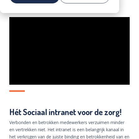
Voorkom vroegtijdige uitstroom in de zorg
Community
Community
Demo
aanvragen
Hét Sociaal intranet voor de zorg!
Verbonden en betrokken medewerkers verzuimen minder
en vertrekken niet. Het intranet is een belangrijk kanaal in
het verkrijgen van de juiste binding en betrokkenheid van en