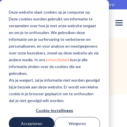
Skip
Op zoek naar kennis? Download hier onze whitepapers!
to
Deze website slaat cookies op je computer op.
the
main
Deze cookies worden gebruikt om informatie te
content.
Togg
verzamelen over hoe je met onze website omgaat
Men
en om je te onthouden. We gebruiken deze
Meepraten
Aan de
Meepraten
informatie om je surfervaring te verbeteren en
Sibi is er voor...
Software voor onboarding
Communicatie professional
Events
Waarom Sibi
Software voor offboarding
Whitepapers
Team
Nieuwsberichten
over
slag met
over
personaliseren, en voor analyse en meetgegevens
De beste onboarding begint hier
Bereik zorgprofessionals met aandacht
Kom langs en leer van elkaar
De zorg nu en in de toekomst beschikbaar houden
Haal het goud op en creëer ambassadeurs
Gebruik kennis in jouw organisatie
Welke knappe koppen werken bij Sibi
Sibi in het nieuws
over onze bezoekers, zowel op deze website als via
software
software
software
Verpleging, Verzorging en Thuiszorg
andere media. In ons
privacybeleid
kun je alle
voor de
voor
voor de
Sociaal intranet
HR professional
Blogs
Cases
Software voor engagement
Workshops
Werken bij Sibi
informatie vinden over de cookies die we
perfecte
behoud?
perfecte
Geestelijke gezondheidszorg
gebruiken.
employee
employee
Hét intranet, specifiek voor de zorg
Op naar de beste employee experience
Interessante kennis over het behoud van medewerkers
Succesverhalen van onze klanten
Bereik zorgprofessionals écht
Aan de slag met de perfecte employee experience
Help ons mee, maak ook impact voor de zorg
Als je weigert, zal je informatie niet worden gevolgd
experience?
experience?
Ziekenhuiszorg
bij je bezoek aan deze website. Er wordt een kleine
Software voor een modern MTO
ICT professional
cookie in je browser geplaatst om te onthouden
Gehandicaptenzorg
dat je niet gevolgd wilt worden.
Voortdurend inzicht in tevredenheid
Veilig en vertrouwd innovatie toepassen
Cookie-instellingen
Recruiter
Ga naar de
Ga naar de
Accepteren
Weigeren
Sibi
Sibi