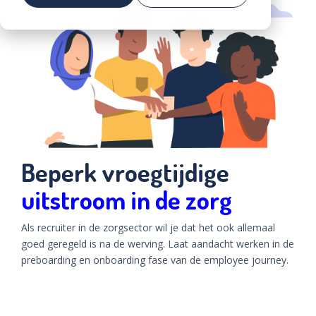
Voorkom vroegtijdige uitstroom in de zorg
Community
Community
Demo
aanvragen
Beperk vroegtijdige
uitstroom in de zorg
Als recruiter in de zorgsector wil je dat het ook allemaal
goed geregeld is na de werving. Laat aandacht werken in de
preboarding en onboarding fase van de employee journey.