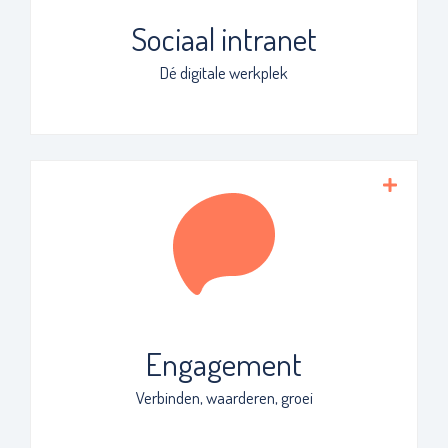
je nodig hebt.
Sociaal intranet
Dé digitale werkplek
Stuur (automatisch) gepersonaliseerde
berichten naar medewerkers en geef
erkenning en waardering op belangrijke
momenten. Dit zorgt voor positiviteit,
verbinding en werkgeluk.
Engagement
Verbinden, waarderen, groei