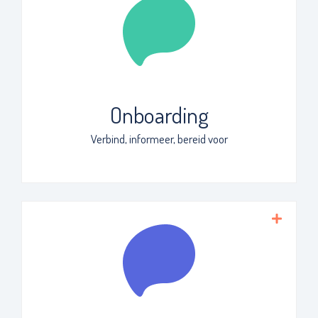
Onboarding met persoonlijke aandacht
zónder dat het HR extra tijd kost. Deel
belangrijke info via een online platform,
bereid nieuwe medewerkers goed voor en
geef ze een warm welkom.
Onboarding
Verbind, informeer, bereid voor
Communiceer met collega’s en leg
verbinding tussen professionals. Deel
informatie met je team, afdeling of
organisatie en vind eenvoudig de info die