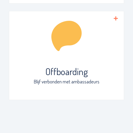
Gaat een medewerker uit dienst? Verzaak
dan niet, neem op een positieve en
prettige manier afscheid en creëer
ambassadeurs van jouw organisatie.
Offboarding
Blijf verbonden met ambassadeurs