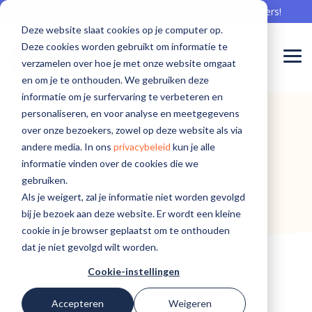
Skip
Op zoek naar kennis? Download hier onze whitepapers!
to
Deze website slaat cookies op je computer op.
the
main
Deze cookies worden gebruikt om informatie te
content.
Togg
verzamelen over hoe je met onze website omgaat
Men
en om je te onthouden. We gebruiken deze
Meepraten
Aan de
Meepraten
informatie om je surfervaring te verbeteren en
Sibi is er voor...
Software voor onboarding
Communicatie professional
Events
Waarom Sibi
Software voor offboarding
Whitepapers
Team
Nieuwsberichten
over
slag met
over
personaliseren, en voor analyse en meetgegevens
De beste onboarding begint hier
Bereik zorgprofessionals met aandacht
Kom langs en leer van elkaar
De zorg nu en in de toekomst beschikbaar houden
Haal het goud op en creëer ambassadeurs
Gebruik kennis in jouw organisatie
Welke knappe koppen werken bij Sibi
Sibi in het nieuws
over onze bezoekers, zowel op deze website als via
software
software
software
Verpleging, Verzorging en Thuiszorg
andere media. In ons
privacybeleid
kun je alle
voor de
voor
voor de
Sociaal intranet
HR professional
Blogs
Cases
Software voor engagement
Workshops
Werken bij Sibi
informatie vinden over de cookies die we
perfecte
behoud?
perfecte
Geestelijke gezondheidszorg
gebruiken.
employee
employee
Hét intranet, specifiek voor de zorg
Op naar de beste employee experience
Interessante kennis over het behoud van medewerkers
Succesverhalen van onze klanten
Bereik zorgprofessionals écht
Aan de slag met de perfecte employee experience
Help ons mee, maak ook impact voor de zorg
Als je weigert, zal je informatie niet worden gevolgd
experience?
experience?
Ziekenhuiszorg
bij je bezoek aan deze website. Er wordt een kleine
Software voor een modern MTO
ICT professional
cookie in je browser geplaatst om te onthouden
Gehandicaptenzorg
dat je niet gevolgd wilt worden.
Voortdurend inzicht in tevredenheid
Veilig en vertrouwd innovatie toepassen
Cookie-instellingen
Recruiter
Ga naar de
Ga naar de
Accepteren
Weigeren
Sibi
Sibi