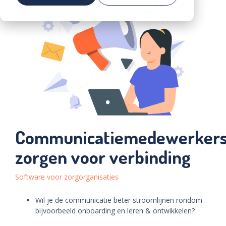
Voorkom vroegtijdige uitstroom in de zorg
Community
Community
Demo
aanvragen
Communicatiemedewerker
zorgen voor verbinding
Software voor zorgorganisaties
Wil je de communicatie beter stroomlijnen rondom
bijvoorbeeld onboarding en leren & ontwikkelen?