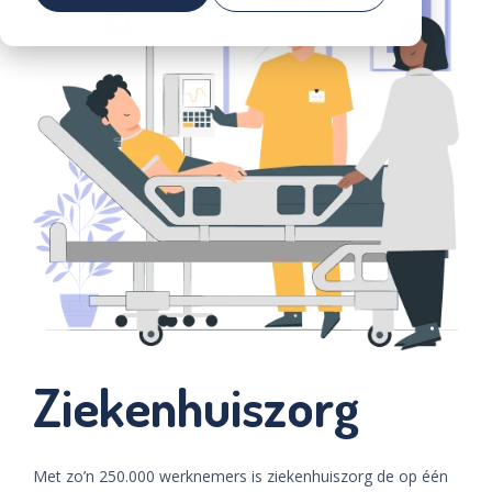
Voorkom vroegtijdige uitstroom in de zorg
Community
Community
Demo
aanvragen
Ziekenhuiszorg
Met zo’n 250.000 werknemers is ziekenhuiszorg de op één