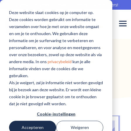
Skip
Op zoek naar kennis? Download hier onze whitepapers!
to
Deze website slaat cookies op je computer op.
the
main
Deze cookies worden gebruikt om informatie te
content.
Togg
verzamelen over hoe je met onze website omgaat
Men
en om je te onthouden. We gebruiken deze
Meepraten
Aan de
Meepraten
informatie om je surfervaring te verbeteren en
Sibi is er voor...
Software voor onboarding
Communicatie professional
Events
Waarom Sibi
Software voor offboarding
Whitepapers
Team
Nieuwsberichten
over
slag met
over
personaliseren, en voor analyse en meetgegevens
De beste onboarding begint hier
Bereik zorgprofessionals met aandacht
Kom langs en leer van elkaar
De zorg nu en in de toekomst beschikbaar houden
Haal het goud op en creëer ambassadeurs
Gebruik kennis in jouw organisatie
Welke knappe koppen werken bij Sibi
Sibi in het nieuws
over onze bezoekers, zowel op deze website als via
software
software
software
Verpleging, Verzorging en Thuiszorg
andere media. In ons
privacybeleid
kun je alle
voor de
voor
voor de
Sociaal intranet
HR professional
Blogs
Cases
Software voor engagement
Workshops
Werken bij Sibi
informatie vinden over de cookies die we
perfecte
behoud?
perfecte
Geestelijke gezondheidszorg
gebruiken.
employee
employee
Hét intranet, specifiek voor de zorg
Op naar de beste employee experience
Interessante kennis over het behoud van medewerkers
Succesverhalen van onze klanten
Bereik zorgprofessionals écht
Aan de slag met de perfecte employee experience
Help ons mee, maak ook impact voor de zorg
Als je weigert, zal je informatie niet worden gevolgd
experience?
experience?
Ziekenhuiszorg
bij je bezoek aan deze website. Er wordt een kleine
Software voor een modern MTO
ICT professional
cookie in je browser geplaatst om te onthouden
Gehandicaptenzorg
dat je niet gevolgd wilt worden.
Voortdurend inzicht in tevredenheid
Veilig en vertrouwd innovatie toepassen
Cookie-instellingen
Recruiter
Ga naar de
Ga naar de
Accepteren
Weigeren
Sibi
Sibi