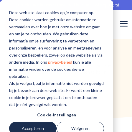
Skip
Op zoek naar kennis? Download hier onze whitepapers!
to
Deze website slaat cookies op je computer op.
the
main
Deze cookies worden gebruikt om informatie te
content.
Togg
verzamelen over hoe je met onze website omgaat
Men
en om je te onthouden. We gebruiken deze
Meepraten
Aan de
Meepraten
informatie om je surfervaring te verbeteren en
Hoe kunnen we
je helpen
?
Sibi is er voor...
Software voor onboarding
Communicatie professional
Events
Waarom Sibi
Software voor offboarding
Whitepapers
Team
Nieuwsberichten
over
slag met
over
personaliseren, en voor analyse en meetgegevens
De beste onboarding begint hier
Bereik zorgprofessionals met aandacht
Kom langs en leer van elkaar
De zorg nu en in de toekomst beschikbaar houden
Haal het goud op en creëer ambassadeurs
Gebruik kennis in jouw organisatie
Welke knappe koppen werken bij Sibi
Sibi in het nieuws
over onze bezoekers, zowel op deze website als via
software
software
software
Verpleging, Verzorging en Thuiszorg
andere media. In ons
privacybeleid
kun je alle
voor de
voor
voor de
Sibi draagt graag bij aan het succes van je organisatie.
Sociaal intranet
HR professional
Blogs
Cases
Software voor engagement
Workshops
Werken bij Sibi
informatie vinden over de cookies die we
perfecte
behoud?
perfecte
We helpen
je het beste uit onze producten te halen.
Geestelijke gezondheidszorg
gebruiken.
employee
employee
Hét intranet, specifiek voor de zorg
Op naar de beste employee experience
Interessante kennis over het behoud van medewerkers
Succesverhalen van onze klanten
Bereik zorgprofessionals écht
Aan de slag met de perfecte employee experience
Help ons mee, maak ook impact voor de zorg
Als je weigert, zal je informatie niet worden gevolgd
experience?
experience?
Ziekenhuiszorg
bij je bezoek aan deze website. Er wordt een kleine
Software voor een modern MTO
ICT professional
cookie in je browser geplaatst om te onthouden
Gehandicaptenzorg
dat je niet gevolgd wilt worden.
Voortdurend inzicht in tevredenheid
Veilig en vertrouwd innovatie toepassen
Cookie-instellingen
Recruiter
Ga naar de
Ga naar de
Accepteren
Weigeren
Sibi
Sibi