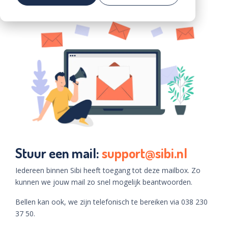
Voorkom vroegtijdige uitstroom in de zorg
Community
Community
Demo
aanvragen
Stuur een mail:
support@sibi.nl
Iedereen binnen Sibi heeft toegang tot deze mailbox. Zo
kunnen we jouw mail zo snel mogelijk beantwoorden.
Bellen kan ook, we zijn telefonisch te bereiken via 038 230
37 50.