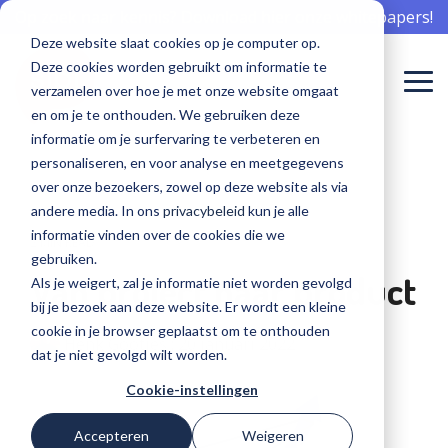
Skip
Op zoek naar kennis? Download hier onze whitepapers!
to
Deze website slaat cookies op je computer op.
the
Deze cookies worden gebruikt om informatie te
main
To
content.
verzamelen over hoe je met onze website omgaat
Me
en om je te onthouden. We gebruiken deze
Meepraten
Aan de slag
Meepraten
informatie om je surfervaring te verbeteren en
Sibi is er voor...
Software voor onboarding
Communicatie professional
Events
Waarom Sibi
Software voor offboarding
Whitepapers
Team
Nieuwsberichten
over
met
over
personaliseren, en voor analyse en meetgegevens
over onze bezoekers, zowel op deze website als via
software
software
software
De beste onboarding begint hier
Bereik zorgprofessionals met aandacht
Kom langs en leer van elkaar
De zorg nu en in de toekomst beschikbaar houden
Haal het goud op en creëer ambassadeurs
Gebruik kennis in jouw organisatie
Welke knappe koppen werken bij Sibi
Sibi in het nieuws
Verpleging, Verzorging en Thuisz
andere media. In ons
privacybeleid
kun je alle
voor de
voor
voor de
informatie vinden over de cookies die we
perfecte
behoud?
perfecte
Sociaal intranet
HR professional
Blogs
Cases
Software voor engagement
Workshops
Werken bij Sibi
2 MIN READ
Geestelijke gezondheidszorg
gebruiken.
employee
employee
Van project naar product
Als je weigert, zal je informatie niet worden gevolgd
experience?
experience?
Hét intranet, specifiek voor de zorg
Op naar de beste employee experience
Interessante kennis over het behoud van medewerkers
Succesverhalen van onze klanten
Bereik zorgprofessionals écht
Aan de slag met de perfecte employee experience
Help ons mee, maak ook impact voor de zorg
bij je bezoek aan deze website. Er wordt een kleine
Ziekenhuiszorg
cookie in je browser geplaatst om te onthouden
Software voor een modern MTO
ICT professional
Henk Gootjes
:
20 januari 2022
dat je niet gevolgd wilt worden.
Gehandicaptenzorg
Voortdurend inzicht in tevredenheid
Veilig en vertrouwd innovatie toepassen
Cookie-instellingen
GA NAAR DE
GA NAAR DE
SIBI
SIBI
Accepteren
Weigeren
Recruiter
COMMUNITY
COMMUNITY