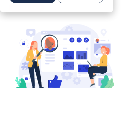
sociaal intranet
DEMO
Voorkom vroegtijdige uitstroom in de zorg
AANVRAGEN