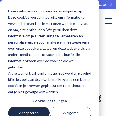
Skip
Op zoek naar kennis? Download hier onze whitepapers!
to
Deze website slaat cookies op je computer op.
the
Deze cookies worden gebruikt om informatie te
main
To
content.
verzamelen over hoe je met onze website omgaat
Me
en om je te onthouden. We gebruiken deze
Meepraten
Aan de slag
Meepraten
informatie om je surfervaring te verbeteren en
Sibi is er voor...
Software voor onboarding
Communicatie professional
Events
Waarom Sibi
Software voor offboarding
Whitepapers
Team
Nieuwsberichten
over
met
over
personaliseren, en voor analyse en meetgegevens
over onze bezoekers, zowel op deze website als via
software
software
software
De beste onboarding begint hier
Bereik zorgprofessionals met aandacht
Kom langs en leer van elkaar
De zorg nu en in de toekomst beschikbaar houden
Haal het goud op en creëer ambassadeurs
Gebruik kennis in jouw organisatie
Welke knappe koppen werken bij Sibi
Sibi in het nieuws
Verpleging, Verzorging en Thuisz
andere media. In ons
privacybeleid
kun je alle
voor de
voor
voor de
informatie vinden over de cookies die we
perfecte
behoud?
perfecte
Sociaal intranet
HR professional
Blogs
Cases
Software voor engagement
Workshops
Werken bij Sibi
4 MIN READ
Geestelijke gezondheidszorg
gebruiken.
employee
employee
Sociaal intranet
Als je weigert, zal je informatie niet worden gevolgd
experience?
experience?
Hét intranet, specifiek voor de zorg
Op naar de beste employee experience
Interessante kennis over het behoud van medewerkers
Succesverhalen van onze klanten
Bereik zorgprofessionals écht
Aan de slag met de perfecte employee experience
Help ons mee, maak ook impact voor de zorg
bij je bezoek aan deze website. Er wordt een kleine
Ziekenhuiszorg
businesscase:
cookie in je browser geplaatst om te onthouden
Software voor een modern MTO
ICT professional
dat je niet gevolgd wilt worden.
digitalisering in de zorg
Gehandicaptenzorg
Voortdurend inzicht in tevredenheid
Veilig en vertrouwd innovatie toepassen
Cookie-instellingen
GA NAAR DE
GA NAAR DE
SIBI
SIBI
Lennard Veldwijk
:
13 november 2019
Accepteren
Weigeren
Recruiter
COMMUNITY
COMMUNITY