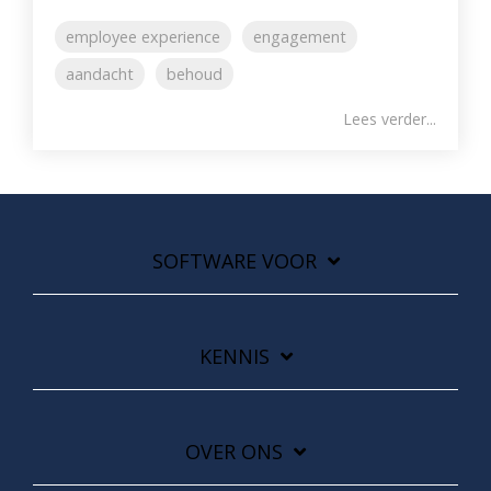
employee experience
engagement
aandacht
behoud
Lees verder...
SOFTWARE VOOR
KENNIS
OVER ONS