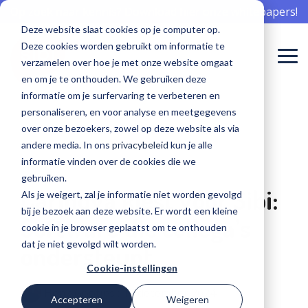
Skip
Op zoek naar kennis? Download hier onze whitepapers!
to
Deze website slaat cookies op je computer op.
the
Deze cookies worden gebruikt om informatie te
main
To
content.
verzamelen over hoe je met onze website omgaat
Me
en om je te onthouden. We gebruiken deze
Meepraten
Aan de slag
Meepraten
informatie om je surfervaring te verbeteren en
Sibi is er voor...
Software voor onboarding
Communicatie professional
Events
Waarom Sibi
Software voor offboarding
Whitepapers
Team
Nieuwsberichten
over
met
over
personaliseren, en voor analyse en meetgegevens
over onze bezoekers, zowel op deze website als via
software
software
software
De beste onboarding begint hier
Bereik zorgprofessionals met aandacht
Kom langs en leer van elkaar
De zorg nu en in de toekomst beschikbaar houden
Haal het goud op en creëer ambassadeurs
Gebruik kennis in jouw organisatie
Welke knappe koppen werken bij Sibi
Sibi in het nieuws
Verpleging, Verzorging en Thuisz
andere media. In ons
privacybeleid
kun je alle
voor de
voor
voor de
informatie vinden over de cookies die we
perfecte
behoud?
perfecte
Sociaal intranet
HR professional
Blogs
Cases
Software voor engagement
Workshops
Werken bij Sibi
1 MIN READ
Geestelijke gezondheidszorg
gebruiken.
employee
employee
Carinova kiest voor Sibi:
Als je weigert, zal je informatie niet worden gevolgd
experience?
experience?
Hét intranet, specifiek voor de zorg
Op naar de beste employee experience
Interessante kennis over het behoud van medewerkers
Succesverhalen van onze klanten
Bereik zorgprofessionals écht
Aan de slag met de perfecte employee experience
Help ons mee, maak ook impact voor de zorg
bij je bezoek aan deze website. Er wordt een kleine
Ziekenhuiszorg
Software die collega’s
cookie in je browser geplaatst om te onthouden
Software voor een modern MTO
ICT professional
dat je niet gevolgd wilt worden.
ondersteunt
Gehandicaptenzorg
Voortdurend inzicht in tevredenheid
Veilig en vertrouwd innovatie toepassen
Cookie-instellingen
GA NAAR DE
GA NAAR DE
SIBI
SIBI
Henk Gootjes
:
10 december 2024
Accepteren
Weigeren
Recruiter
COMMUNITY
COMMUNITY