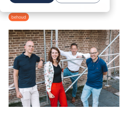
employee experience
klantcase
aandacht
DEMO
Voorkom vroegtijdige uitstroom in de zorg
AANVRAGEN
behoud